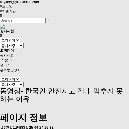
lykke@lykkekorea.com
로그인
회원가입
Toggle
navigation
공지사항
고객참여
공지사항
1:1문의
갤러리
홍보동영상
동영상- 한국인 안전사고 절대 멈추지 못
하는 이유
페이지 정보
0건
1,948회
25-09-24 15:32